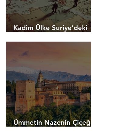
Kadim Ülke Suriye’deki
Sosyokültürel Talan
Ümmetin Nazenin Çiçeği:
Endülüs