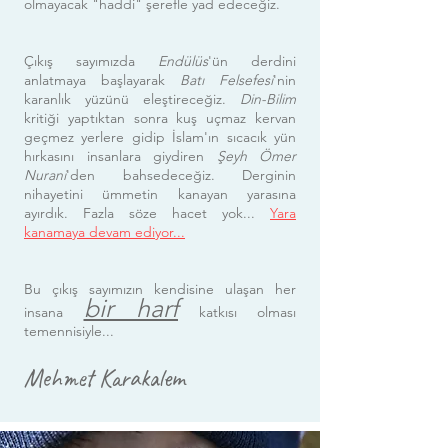
olmayacak "haddi" şerefle yad edeceğiz.
Çıkış sayımızda
Endülüs
'ün derdini
anlatmaya başlayarak
Batı Felsefesi
'nin
karanlık yüzünü eleştireceğiz.
Din-Bilim
kritiği yaptıktan sonra kuş uçmaz kervan
geçmez yerlere gidip İslam'ın sıcacık yün
hırkasını insanlara giydiren
Şeyh Ömer
Nurani
'den bahsedeceğiz. Derginin
nihayetini ümmetin kanayan yarasına
ayırdık. Fazla söze hacet yok...
Yara
kanamaya devam ediyor...
Bu çıkış sayımızın kendisine ulaşan her
bir harf
insana
katkısı olması
temennisiyle...
Mehmet Karakalem