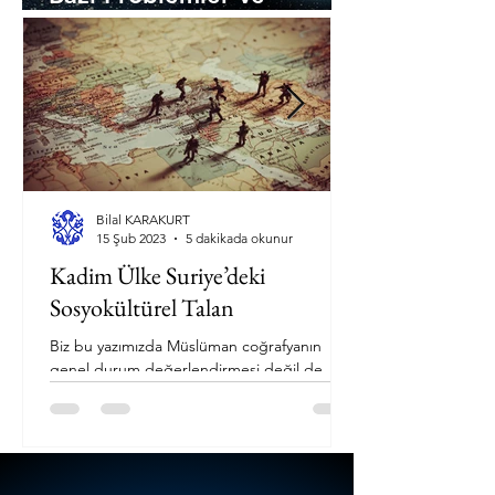
Çözümlerinin İncelenmesi
Bilal KARAKURT
15 Şub 2023
5 dakikada okunur
Kadim Ülke Suriye’deki
Sosyokültürel Talan
Biz bu yazımızda Müslüman coğrafyanın
genel durum değerlendirmesi değil de
özele inerek Suriye meselesi üzerinde
duracağız. Suriye...